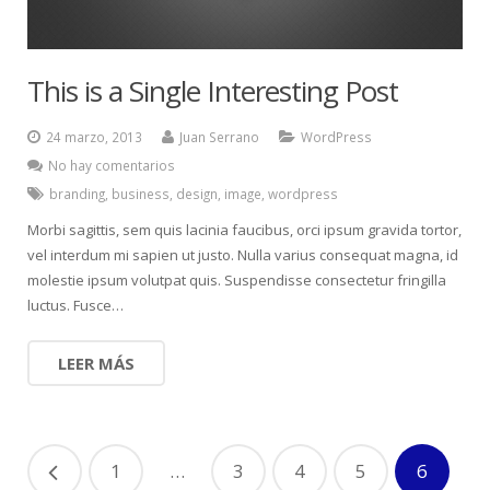
This is a Single Interesting Post
24 marzo, 2013
Juan Serrano
WordPress
No hay comentarios
branding
,
business
,
design
,
image
,
wordpress
Morbi sagittis, sem quis lacinia faucibus, orci ipsum gravida tortor,
vel interdum mi sapien ut justo. Nulla varius consequat magna, id
molestie ipsum volutpat quis. Suspendisse consectetur fringilla
luctus. Fusce…
LEER MÁS
1
…
3
4
5
6