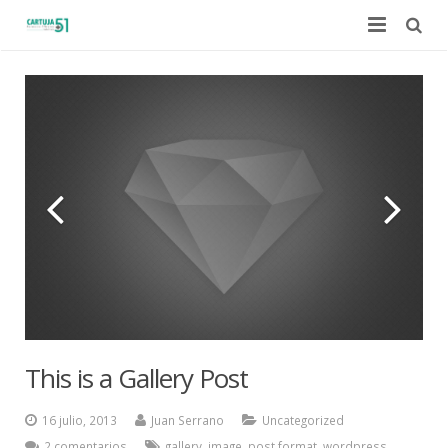
Guardias
Servicios
Whatsapp Chatbot
This is a Gallery Post
16 julio, 2013
Juan Serrano
Uncategorized
2 comentarios
gallery
,
image
,
post format
,
wordpress